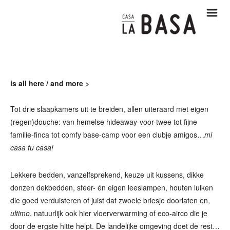
m
is all here / and more >
Tot drie slaapkamers uit te breiden, allen uiteraard met eigen
(regen)douche: van hemelse hideaway-voor-twee tot fijne
familie-finca tot comfy base-camp voor een clubje amigos…
mi
casa tu casa!
Lekkere bedden, vanzelfsprekend, keuze uit kussens, dikke
donzen dekbedden, sfeer- én eigen leeslampen, houten luiken
die goed verduisteren of juist dat zwoele briesje doorlaten en,
ultimo
, natuurlijk ook hier vloerverwarming of eco-airco die je
door de ergste hitte helpt. De landelijke omgeving doet de rest…